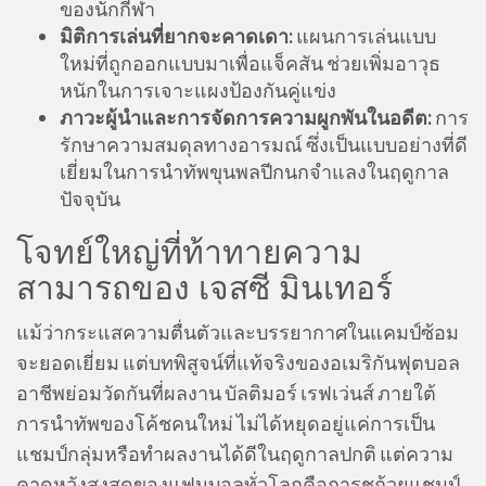
ของนักกีฬา
มิติการเล่นที่ยากจะคาดเดา:
แผนการเล่นแบบ
ใหม่ที่ถูกออกแบบมาเพื่อแจ็คสัน ช่วยเพิ่มอาวุธ
หนักในการเจาะแผงป้องกันคู่แข่ง
ภาวะผู้นำและการจัดการความผูกพันในอดีต:
การ
รักษาความสมดุลทางอารมณ์ ซึ่งเป็นแบบอย่างที่ดี
เยี่ยมในการนำทัพขุนพลปีกนกจำแลงในฤดูกาล
ปัจจุบัน
โจทย์ใหญ่ที่ท้าทายความ
สามารถของ เจสซี มินเทอร์
แม้ว่ากระแสความตื่นตัวและบรรยากาศในแคมป์ซ้อม
จะยอดเยี่ยม แต่บทพิสูจน์ที่แท้จริงของอเมริกันฟุตบอล
อาชีพย่อมวัดกันที่ผลงาน บัลติมอร์ เรฟเว่นส์ ภายใต้
การนำทัพของโค้ชคนใหม่ ไม่ได้หยุดอยู่แค่การเป็น
แชมป์กลุ่มหรือทำผลงานได้ดีในฤดูกาลปกติ แต่ความ
คาดหวังสูงสุดของแฟนบอลทั่วโลกคือการชูถ้วยแชมป์