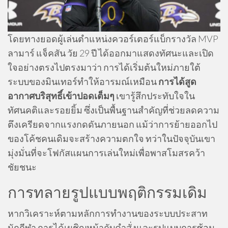
โดยทางยอดผู้เล่นตำแหน่งควอร์เตอร์แบ็กรางวัล MVP
ลามาร์ แจ็คสัน วัย 29 ปี ได้ออกมาแสดงทัศนะและเปิด
ใจอย่างตรงไปตรงมาว่า การได้เริ่มต้นใหม่ภายใต้
ระบบของมินเทอร์ทำให้อารมณ์เหมือน
การได้สูด
อากาศบริสุทธิ์เข้าปอดเต็มๆ
เขารู้สึกประทับใจใน
ทัศนคติและรอยยิ้ม ซึ่งเป็นพื้นฐานสำคัญที่ช่วยลดความ
ตึงเครียดจากแรงกดดันภายนอก แม้ว่าการย้ายออกไป
ของโค้ชคนเดิมจะสร้างความตกใจ ทว่าในปัจจุบันเขา
มุ่งมั่นที่จะโฟกัสแผนการเล่นใหม่เพื่อพาสโมสรคว้า
ชัยชนะ
การทลายรูปแบบพฤติกรรมเดิม
หากวิเคราะห์ตามหลักการทำงานของระบบประสาท
นักกีฬา การได้เผชิญหน้ากับคำสั่งและรูปแบบการซ้อม