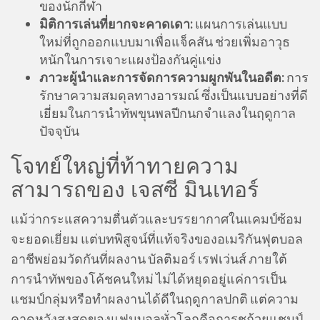
ของนักกีฬา
มิติการเล่นที่ยากจะคาดเดา:
แผนการเล่นแบบ
ใหม่ที่ถูกออกแบบมาเพื่อแจ็คสัน ช่วยเพิ่มอาวุธ
หนักในการเจาะแผงป้องกันคู่แข่ง
ภาวะผู้นำและการจัดการความผูกพันในอดีต:
การ
รักษาความสมดุลทางอารมณ์ ซึ่งเป็นแบบอย่างที่ดี
เยี่ยมในการนำทัพขุนพลปีกนกจำแลงในฤดูกาล
ปัจจุบัน
โจทย์ใหญ่ที่ท้าทายความ
สามารถของ เจสซี มินเทอร์
แม้ว่ากระแสความตื่นตัวและบรรยากาศในแคมป์ซ้อม
จะยอดเยี่ยม แต่บทพิสูจน์ที่แท้จริงของอเมริกันฟุตบอล
อาชีพย่อมวัดกันที่ผลงาน บัลติมอร์ เรฟเว่นส์ ภายใต้
การนำทัพของโค้ชคนใหม่ ไม่ได้หยุดอยู่แค่การเป็น
แชมป์กลุ่มหรือทำผลงานได้ดีในฤดูกาลปกติ แต่ความ
คาดหวังสูงสุดของแฟนบอลทั่วโลกคือการชูถ้วยแชมป์