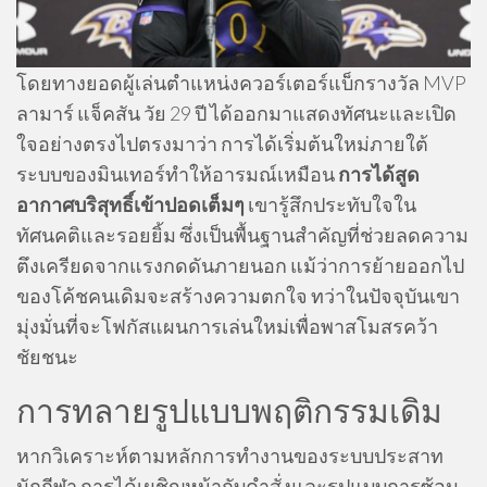
โดยทางยอดผู้เล่นตำแหน่งควอร์เตอร์แบ็กรางวัล MVP
ลามาร์ แจ็คสัน วัย 29 ปี ได้ออกมาแสดงทัศนะและเปิด
ใจอย่างตรงไปตรงมาว่า การได้เริ่มต้นใหม่ภายใต้
ระบบของมินเทอร์ทำให้อารมณ์เหมือน
การได้สูด
อากาศบริสุทธิ์เข้าปอดเต็มๆ
เขารู้สึกประทับใจใน
ทัศนคติและรอยยิ้ม ซึ่งเป็นพื้นฐานสำคัญที่ช่วยลดความ
ตึงเครียดจากแรงกดดันภายนอก แม้ว่าการย้ายออกไป
ของโค้ชคนเดิมจะสร้างความตกใจ ทว่าในปัจจุบันเขา
มุ่งมั่นที่จะโฟกัสแผนการเล่นใหม่เพื่อพาสโมสรคว้า
ชัยชนะ
การทลายรูปแบบพฤติกรรมเดิม
หากวิเคราะห์ตามหลักการทำงานของระบบประสาท
นักกีฬา การได้เผชิญหน้ากับคำสั่งและรูปแบบการซ้อม